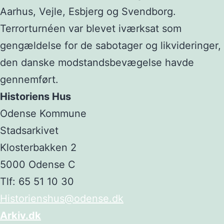
Aarhus, Vejle, Esbjerg og Svendborg.
Terrorturnéen var blevet iværksat som
gengældelse for de sabotager og likvideringer,
den danske modstandsbevægelse havde
gennemført.
Historiens Hus
Odense Kommune
Stadsarkivet
Klosterbakken 2
5000 Odense C
Tlf: 65 51 10 30
Historienshus@odense.dk
Arkiv.dk