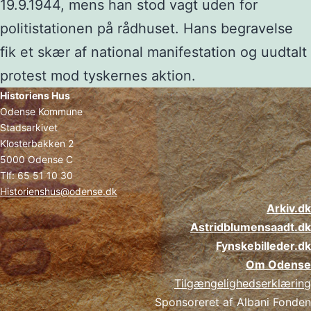
19.9.1944, mens han stod vagt uden for
politistationen på rådhuset. Hans begravelse
fik et skær af national manifestation og uudtalt
protest mod tyskernes aktion.
Historiens Hus
Odense Kommune
Stadsarkivet
Klosterbakken 2
5000 Odense C
Tlf: 65 51 10 30
Historienshus@odense.dk
Arkiv.dk
Astridblumensaadt.dk
Fynskebilleder.dk
Om Odense
Tilgængelighedserklæring
Sponsoreret af Albani Fonden