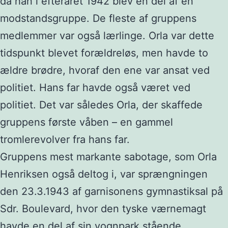
da han i efteråret 1942 blev en del af en
modstandsgruppe. De fleste af gruppens
medlemmer var også lærlinge. Orla var dette
tidspunkt blevet forældreløs, men havde to
ældre brødre, hvoraf den ene var ansat ved
politiet. Hans far havde også været ved
politiet. Det var således Orla, der skaffede
gruppens første våben – en gammel
tromlerevolver fra hans far.
Gruppens mest markante sabotage, som Orla
Henriksen også deltog i, var sprængningen
den 23.3.1943 af garnisonens gymnastiksal på
Sdr. Boulevard, hvor den tyske værnemagt
havde en del af sin vognpark stående.