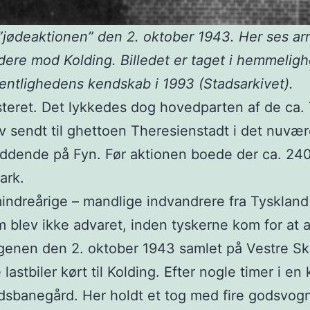
 ”jødeaktionen” den 2. oktober 1943. Her ses ar
dere mod Kolding. Billedet er taget i hemmeligh
ffentlighedens kendskab i 1993 (Stadsarkivet).
eret. Det lykkedes dog hovedparten af de ca. 7.0
ev sendt til ghettoen Theresienstadt i det nuvæ
siddende på Fyn. Før aktionen boede der ca. 240
ark.
indreårige – mandlige indvandrere fra Tyskland 
 blev ikke advaret, inden tyskerne kom for at 
orgenen den 2. oktober 1943 samlet på Vestre Sk
astbiler kørt til Kolding. Efter nogle timer i e
Godsbanegård. Her holdt et tog med fire godsvo