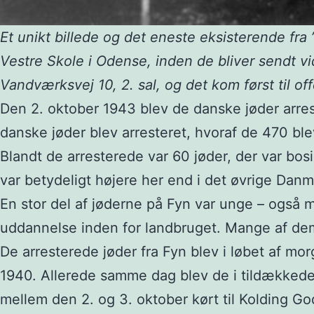
Et unikt billede og det eneste eksisterende fra
Vestre Skole i Odense, inden de bliver sendt vi
Vandværksvej 10, 2. sal, og det kom først til o
Den 2. oktober 1943 blev de danske jøder arrest
danske jøder blev arresteret, hvoraf de 470 bl
Blandt de arresterede var 60 jøder, der var bo
var betydeligt højere her end i det øvrige Danm
En stor del af jøderne på Fyn var unge – også m
uddannelse inden for landbruget. Mange af dem
De arresterede jøder fra Fyn blev i løbet af m
1940. Allerede samme dag blev de i tildækkede l
mellem den 2. og 3. oktober kørt til Kolding 