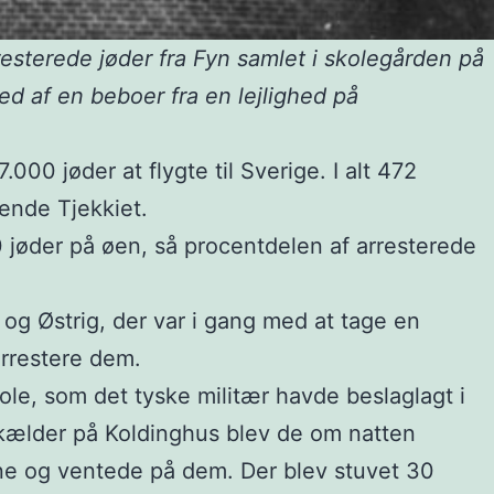
resterede jøder fra Fyn samlet i skolegården på
ed af en beboer fra en lejlighed på
00 jøder at flygte til Sverige. I alt 472
rende Tjekkiet.
 jøder på øen, så procentdelen af arresterede
og Østrig, der var i gang med at tage en
arrestere dem.
ole, som det tyske militær havde beslaglagt i
n kælder på Koldinghus blev de om natten
gne og ventede på dem. Der blev stuvet 30