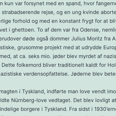
 kun var forsynet med en spand, hvor fangerne 
n strabadserende rejse, og en ung kvinde abort
ge forhold og med en konstant frygt for at bliv
ivet i ghettoen. To af dem var fra Odense, nemli
rudover døde også dommer Julius Moritz fra A
zistiske, grusomme projekt med at udrydde Euro
d, at ca. seks mio. jøder blev myrdet af naziste
Dette folkemord bliver traditionelt kaldt for Ho
en nazistiske verdensopfattelse. Jøderne blev 
og magten i Tyskland, indførte man love vendt i
ldte Nürnberg-love vedtaget. Det blev lovligt a
ndelige borgere i Tyskland. Fra sidst i 1930’ern