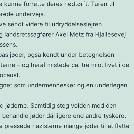
kunne forrette deres nødtørft. Turen til
erede undervejs.
e sendt videre til udryddelseslejren
g landsretssagfører Axel Metz fra Hjallesevej
ssens.
pas jøder, også kendt under betegnelsen
rne – og heraf mistede ca. tre mio. livet i de
locaust.
betegnet som undermennesker og en underlegen
mod jøderne. Samtidig steg volden mod den
t behandle jøder dårligere end andre tyskere,
e pressede nazisterne mange jøder til at flytte