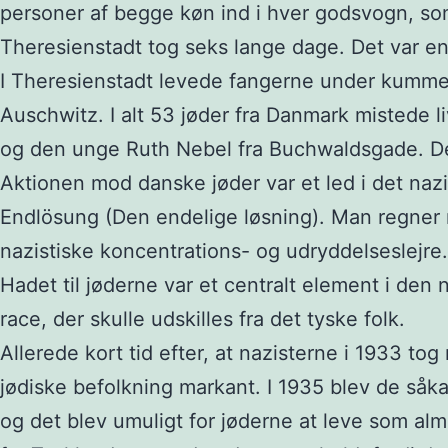
personer af begge køn ind i hver godsvogn, som
Theresienstadt tog seks lange dage. Det var e
I Theresienstadt levede fangerne under kummerli
Auschwitz. I alt 53 jøder fra Danmark mistede l
og den unge Ruth Nebel fra Buchwaldsgade. De
Aktionen mod danske jøder var et led i det na
Endlösung (Den endelige løsning). Man regner me
nazistiske koncentrations- og udryddelseslejre. 
Hadet til jøderne var et centralt element i d
race, der skulle udskilles fra det tyske folk.
Allerede kort tid efter, at nazisterne i 1933 t
jødiske befolkning markant. I 1935 blev de såka
og det blev umuligt for jøderne at leve som almi