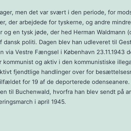
ager, men det var svært i den periode, for mo
r, der arbejdede for tyskerne, og andre mindre
og en tysk jøde, der hed Herman Waldmann (og 
f dansk politi. Dagen blev han udleveret til Ges
an via Vestre Fængsel i København 23.11.1943
kommunist og aktiv i den kommunistiske illegal
ktivt fjendtlige handlinger over for besættels
tilfældet for 19 af de deporterede odenseanere.
sen til Buchenwald, hvorfra han blev sendt på 
ringsmarch i april 1945.