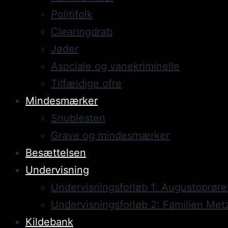
Politifolk
Clearingdrab
Jøder
Asociale og vanekriminelle
Tilfældige ofre
Mindesmærker
Snublesten
Grave og mindesmærker
Besættelsen
Undervisning
Undervisningsforløb 1: Augustoprøre
Undervisningsforløb 2: Familien Met
Kildebank