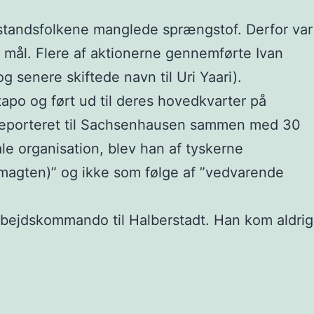
dstandsfolkene manglede sprængstof. Derfor var
 mål. Flere af aktionerne gennemførte Ivan
senere skiftede navn til Uri Yaari).
tapo og ført ud til deres hovedkvarter på
 deporteret til Sachsenhausen sammen med 30
e organisation, blev han af tyskerne
esmagten)” og ikke som følge af ”vedvarende
arbejdskommando til Halberstadt. Han kom aldrig