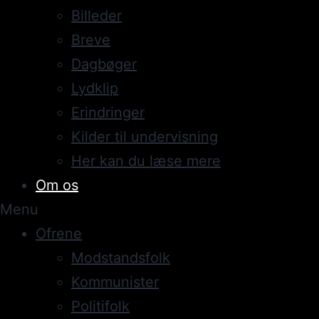
Billeder
Breve
Dagbøger
Lydklip
Erindringer
Kilder til undervisning
Her kan du læse mere
Om os
Menu
Ofrene
Modstandsfolk
Kommunister
Politifolk