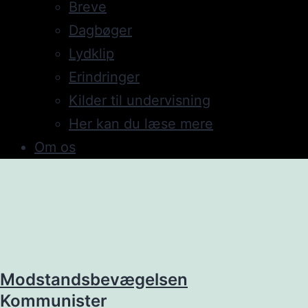
Breve
Dagbøger
Lydklip
Erindringer
Kilder til undervisning
Her kan du læse mere
Om os
Modstandsbevægelsen
Kommunister