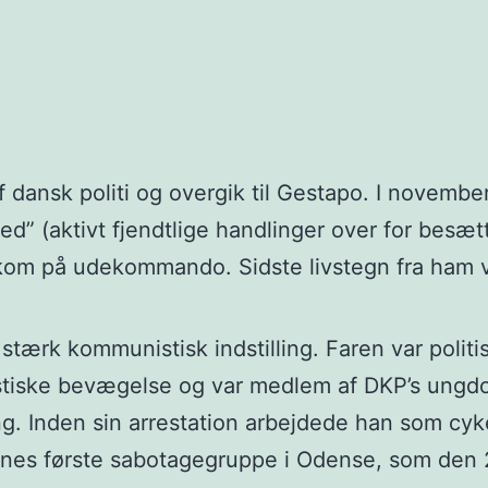
f dansk politi og overgik til Gestapo. I novembe
” (aktivt fjendtlige handlinger over for besætt
kom på udekommando. Sidste livstegn fra ham va
ærk kommunistisk indstilling. Faren var politis
istiske bevægelse og var medlem af DKP’s ungdo
. Inden sin arrestation arbejdede han som cykelm
rnes første sabotagegruppe i Odense, som den 